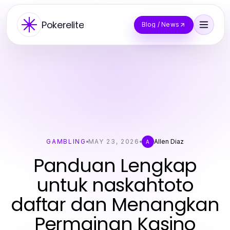
Pokerelite
Blog / News
GAMBLING
MAY 23, 2026
Allen Diaz
A
Panduan Lengkap
untuk naskahtoto
daftar dan Menangkan
Permainan Kasino