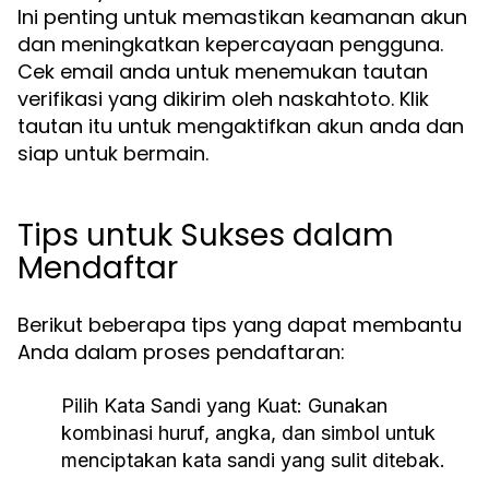
Ini penting untuk memastikan keamanan akun
dan meningkatkan kepercayaan pengguna.
Cek email anda untuk menemukan tautan
verifikasi yang dikirim oleh naskahtoto. Klik
tautan itu untuk mengaktifkan akun anda dan
siap untuk bermain.
Tips untuk Sukses dalam
Mendaftar
Berikut beberapa tips yang dapat membantu
Anda dalam proses pendaftaran:
Pilih Kata Sandi yang Kuat:
Gunakan
kombinasi huruf, angka, dan simbol untuk
menciptakan kata sandi yang sulit ditebak.