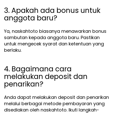
3. Apakah ada bonus untuk
anggota baru?
Ya, naskahtoto biasanya menawarkan bonus
sambutan kepada anggota baru. Pastikan
untuk mengecek syarat dan ketentuan yang
berlaku.
4. Bagaimana cara
melakukan deposit dan
penarikan?
Anda dapat melakukan deposit dan penarikan
melalui berbagai metode pembayaran yang
disediakan oleh naskahtoto. Ikuti langkah-