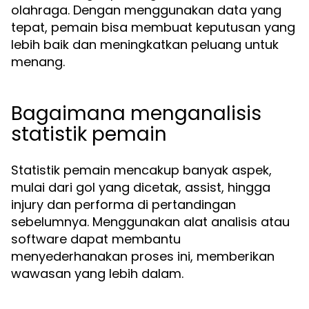
olahraga. Dengan menggunakan data yang
tepat, pemain bisa membuat keputusan yang
lebih baik dan meningkatkan peluang untuk
menang.
Bagaimana menganalisis
statistik pemain
Statistik pemain mencakup banyak aspek,
mulai dari gol yang dicetak, assist, hingga
injury dan performa di pertandingan
sebelumnya. Menggunakan alat analisis atau
software dapat membantu
menyederhanakan proses ini, memberikan
wawasan yang lebih dalam.