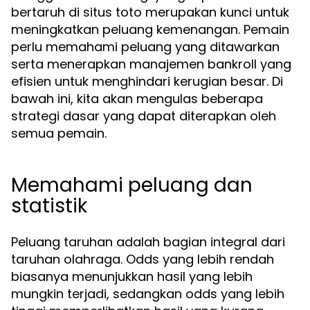
bertaruh di situs toto merupakan kunci untuk
meningkatkan peluang kemenangan. Pemain
perlu memahami peluang yang ditawarkan
serta menerapkan manajemen bankroll yang
efisien untuk menghindari kerugian besar. Di
bawah ini, kita akan mengulas beberapa
strategi dasar yang dapat diterapkan oleh
semua pemain.
Memahami peluang dan
statistik
Peluang taruhan adalah bagian integral dari
taruhan olahraga. Odds yang lebih rendah
biasanya menunjukkan hasil yang lebih
mungkin terjadi, sedangkan odds yang lebih