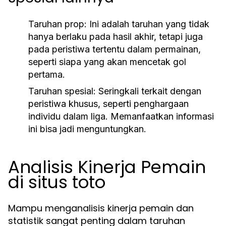
Taruhan prop:
Ini adalah taruhan yang tidak
hanya berlaku pada hasil akhir, tetapi juga
pada peristiwa tertentu dalam permainan,
seperti siapa yang akan mencetak gol
pertama.
Taruhan spesial:
Seringkali terkait dengan
peristiwa khusus, seperti penghargaan
individu dalam liga. Memanfaatkan informasi
ini bisa jadi menguntungkan.
Analisis Kinerja Pemain
di situs toto
Mampu menganalisis kinerja pemain dan
statistik sangat penting dalam taruhan