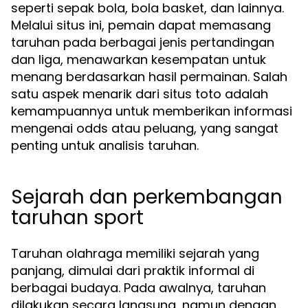
seperti sepak bola, bola basket, dan lainnya.
Melalui situs ini, pemain dapat memasang
taruhan pada berbagai jenis pertandingan
dan liga, menawarkan kesempatan untuk
menang berdasarkan hasil permainan. Salah
satu aspek menarik dari situs toto adalah
kemampuannya untuk memberikan informasi
mengenai odds atau peluang, yang sangat
penting untuk analisis taruhan.
Sejarah dan perkembangan
taruhan sport
Taruhan olahraga memiliki sejarah yang
panjang, dimulai dari praktik informal di
berbagai budaya. Pada awalnya, taruhan
dilakukan secara langsung, namun dengan