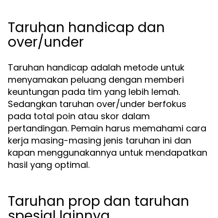
Taruhan handicap dan
over/under
Taruhan handicap adalah metode untuk
menyamakan peluang dengan memberi
keuntungan pada tim yang lebih lemah.
Sedangkan taruhan over/under berfokus
pada total poin atau skor dalam
pertandingan. Pemain harus memahami cara
kerja masing-masing jenis taruhan ini dan
kapan menggunakannya untuk mendapatkan
hasil yang optimal.
Taruhan prop dan taruhan
spesial lainnya