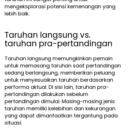
mengeksplorasi potensi kemenangan yang
lebih baik.
Taruhan langsung vs.
taruhan pra-pertandingan
Taruhan langsung memungkinkan pemain
untuk memasang taruhan saat pertandingan
sedang berlangsung, memberikan peluang
untuk menyesuaikan taruhan berdasarkan
performa aktual. Di sisi lain, taruhan pra-
pertandingan dilakukan sebelum
pertandingan dimulai. Masing-masing jenis
taruhan memiliki kelebihan dan kekurangan
yang dapat dimanfaatkan tergantung pada
situasi.