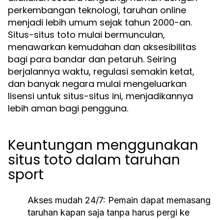
perkembangan teknologi, taruhan online
menjadi lebih umum sejak tahun 2000-an.
Situs-situs toto mulai bermunculan,
menawarkan kemudahan dan aksesibilitas
bagi para bandar dan petaruh. Seiring
berjalannya waktu, regulasi semakin ketat,
dan banyak negara mulai mengeluarkan
lisensi untuk situs-situs ini, menjadikannya
lebih aman bagi pengguna.
Keuntungan menggunakan
situs toto dalam taruhan
sport
Akses mudah 24/7:
Pemain dapat memasang
taruhan kapan saja tanpa harus pergi ke