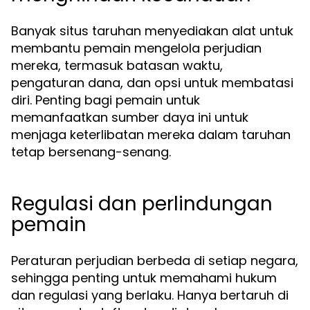
Banyak situs taruhan menyediakan alat untuk
membantu pemain mengelola perjudian
mereka, termasuk batasan waktu,
pengaturan dana, dan opsi untuk membatasi
diri. Penting bagi pemain untuk
memanfaatkan sumber daya ini untuk
menjaga keterlibatan mereka dalam taruhan
tetap bersenang-senang.
Regulasi dan perlindungan
pemain
Peraturan perjudian berbeda di setiap negara,
sehingga penting untuk memahami hukum
dan regulasi yang berlaku. Hanya bertaruh di