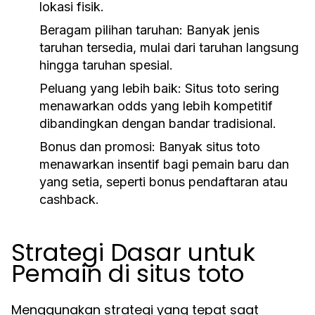
lokasi fisik.
Beragam pilihan taruhan:
Banyak jenis
taruhan tersedia, mulai dari taruhan langsung
hingga taruhan spesial.
Peluang yang lebih baik:
Situs toto sering
menawarkan odds yang lebih kompetitif
dibandingkan dengan bandar tradisional.
Bonus dan promosi:
Banyak situs toto
menawarkan insentif bagi pemain baru dan
yang setia, seperti bonus pendaftaran atau
cashback.
Strategi Dasar untuk
Pemain di situs toto
Menggunakan strategi yang tepat saat