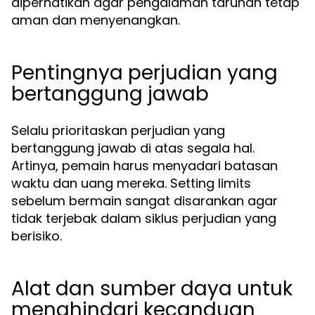
diperhatikan agar pengalaman taruhan tetap
aman dan menyenangkan.
Pentingnya perjudian yang
bertanggung jawab
Selalu prioritaskan perjudian yang
bertanggung jawab di atas segala hal.
Artinya, pemain harus menyadari batasan
waktu dan uang mereka. Setting limits
sebelum bermain sangat disarankan agar
tidak terjebak dalam siklus perjudian yang
berisiko.
Alat dan sumber daya untuk
menghindari kecanduan